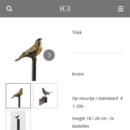
Ga
direct
naar
de
Vink
hoofdinhoud
brons
Op muurtje / standaard €
1.100,-
hoogte 18 / 26 cm - te
bestellen