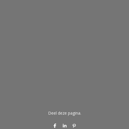
Deel deze pagina.
D
S
P