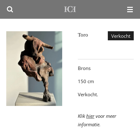
Ga
direct
naar
de
Toro
Verkocht
hoofdinhoud
Brons
150 cm
Verkocht.
Klik
hier
voor meer
informatie.